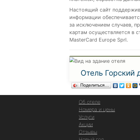
Настоящий сайт поддержив
информации обеспечиваетс
за исключением случаев, п
картам осуществляется в с
MasterCard Europe Sprl.
Отель Горский 
Поделиться…
Об отеле
Номера и цены
Услуги
Акции
Отзывы
Новый год