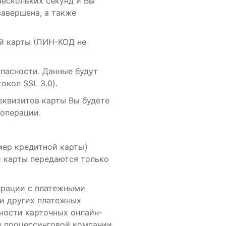
нескольких секунд и Вы
завершена, а также
й карты (ПИН-КОД не
пасности. Данные будут
кол SSL 3.0).
еквизитов карты Вы будете
 операции.
мер кредитной карты)
й карты передаются только
ерации с платежными
 и других платежных
ности карточных онлайн-
е процессинговой компании.