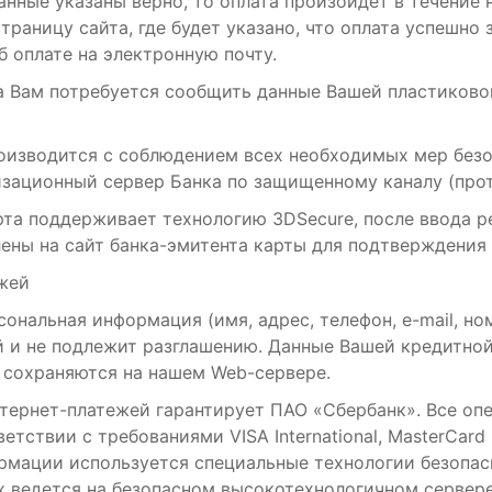
анные указаны верно, то оплата произойдет в течение 
траницу сайта, где будет указано, что оплата успешно 
б оплате на электронную почту.
а Вам потребуется сообщить данные Вашей пластиково
оизводится с соблюдением всех необходимых мер безо
зационный сервер Банка по защищенному каналу (прото
арта поддерживает технологию 3DSecure, после ввода р
ены на сайт банка-эмитента карты для подтверждения
жей
ональная информация (имя, адрес, телефон, e-mail, но
 и не подлежит разглашению. Данные Вашей кредитно
 сохраняются на нашем Web-сервере.
тернет-платежей гарантирует ПАО «Сбербанк». Все оп
етствии с требованиями VISA International, MasterCard
рмации используется специальные технологии безопас
х ведется на безопасном высокотехнологичном сервер