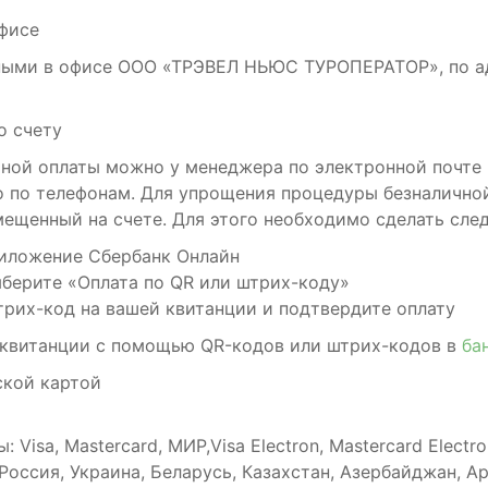
офисе
ыми в офисе ООО «ТРЭВЕЛ НЬЮС ТУРОПЕРАТОР», по адре
о счету
чной оплаты можно у менеджера по электронной почте
о по телефонам. Для упрощения процедуры безналично
мещенный на счете. Для этого необходимо сделать сле
иложение Сбербанк Онлайн
ыберите «Оплата по QR или штрих-коду»
рих-код на вашей квитанции и подтвердите оплату
 квитанции с помощью QR-кодов или штрих-кодов в
ба
ской картой
 Visa, Mastercard, МИР,Visa Electron, Mastercard Electr
оссия, Украина, Беларусь, Казахстан, Азербайджан, Ар